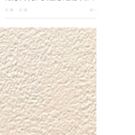
日常でやるべきこと
腰痛や肩こりがつらくて整体に行くと、その日は
ラクになる。 でも数日すると、また同じところが
気になってくる。 この悩みは本当に多くて、イグ
ナイトフローでも初回のカウンセリングでよく聞
きます。 ここで大事なのは、「整体が悪い」とか
「あなたの体がダメだ」とか、そういう話ではな
いということです。一度ラクになるということ
は、あなたの体は変わる力を持っています。 た
だ、その変化が日常の中で維持できないと、元に
戻ってしまうことがある。 これが「繰り返し」の
正体です。 戻る理由は「日常の姿勢」と「脳の慣
れ」にある 体は、長く過ごしている姿勢や動きに
強く影響されます。 ・仕事中の座り方 ・立ち方 ・
スマホを見ている姿勢 ・運転中の姿勢 ・お子さん
の抱っこ ・家事の作業姿勢 こうした時間の方が、
整体を受けている時間よりも圧倒的に長いですよ
ね。 そのため、同じ負担が毎日積み重なってしま
います。 そしてもうひとつ大きいのが、「脳の慣
れ」です。 痛みや張りが出やすい人ほど、体がい
つものパターンに戻ろうとします。 いわゆる「ク