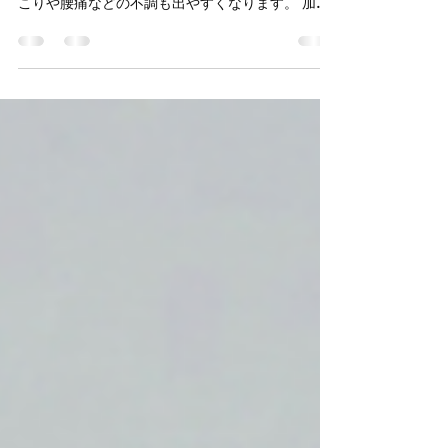
はじめに ここ最近、寒さが一段と厳しくなってき
ました。こういう時期は、体調面だけでなく、肩
こりや腰痛などの不調も出やすくなります。 加え
て、インフルエンザの報告も増えています。 この
季節に私がまずおすすめしているのは、いきなり
運動量を増やすことではなく、呼吸を整えて、体
をリセットしやすい状態を作ることです。 寒いと
肩こりや腰痛が出やすい理由 寒い環境では、体は
熱を逃がさない方向に働きかけやすく、血管が収
縮して血流が落ちやすいと言われています。 結果
として筋肉がこわばりやすくなり、動きが小さく
なって、こり感や痛みを感じやすくなることがあ
ります。 もう一つは、呼吸が浅くなりやすいこと
です。 寒いと無意識に肩がすくみ、胸が固まりや
すい。 すると息が胸の上だけで終わって、首や肩
が呼吸を手伝う形になりやすいです。 これが、首
肩の張りが抜けない感覚につながる人が多いで
す。 鼻呼吸が大事な理由 鼻には、吸った空気を温
める、湿らせる、フィルターする、という役割が
あります。 乾燥して冷たい空気が入りやすい季節
ほど、鼻呼吸のメリットを感じやすくなります。
ここは誤解