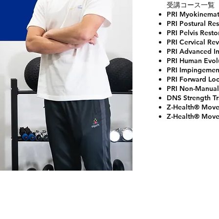
受講コース一覧
PRI Myokinemati
PRI Postural Res
PRI Pelvis Resto
PRI Cervical Re
PRI Advanced In
PRI Human Evol
PRI Impingement
PRI Forward L
PRI Non-Manual
DNS Strength Tra
Z-Health® Move
Z-Health® Movem