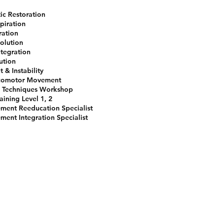
c Restoration
piration
ration
volution
tegration
ution
 & Instability
ocomotor Movement
 Techniques Workshop
ining Level 1, 2
ment Reeducation Specialist
ent Integration Specialist