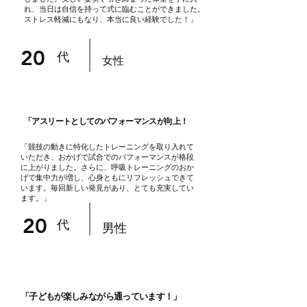
れ、当日は自信を持って式に臨むことができました。
ストレス軽減にもなり、本当に良い経験でした！」
​20
代
女性
「アスリートとしてのパフォーマンスが向上！
「競技の動きに特化したトレーニングを取り入れて
いただき、おかげで試合でのパフォーマンスが格段
に上がりました。さらに、呼吸トレーニングのおか
げで集中力が増し、心身ともにリフレッシュできて
います。毎回新しい発見があり、とても充実してい
ます。」
​20
代
​男性
「子どもが楽しみながら通っています！」